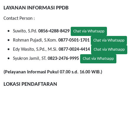
LAYANAN INFORMASI PPDB
Contact Person :
Suwito, S.Pd.
0856-4288-8429
Chat via Whatsapp
Rohman Pujadi, S.Kom.
0877-0501-1701
Chat via Whatsapp
Edy Wasito, S.Pd., M.Si.
0877-0024-4414
Chat via Whatsapp
Syukron Jamil, ST.
0823-2476-9995
Chat via Whatsapp
(Pelayanan Informasi Pukul 07.00 s.d. 16.00 WIB.)
LOKASI PENDAFTARAN