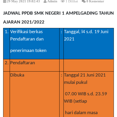
29 May 2021 19:02:43
Admin
1 Dilihat
0 Komentar
JADWAL PPDB SMK NEGERI 1 AMPELGADING TAHUN
AJARAN 2021/2022
1.
Verifikasi berkas
:
Tanggal, l4 s.d. 19 Juni
Pendaftaran dan
2021
penerimaan token
2.
Pendaftaran
Dibuka
:
Tanggal 21 Juni 2021
mulai pukul
07.00 WIB s.d. 23.59
WIB (setiap
hari dalam masa