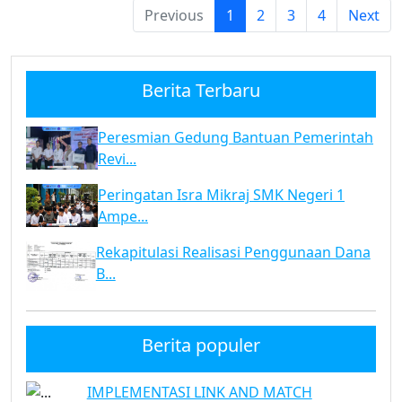
Previous
1
2
3
4
Next
Berita Terbaru
Peresmian Gedung Bantuan Pemerintah
Revi...
Peringatan Isra Mikraj SMK Negeri 1
Ampe...
Rekapitulasi Realisasi Penggunaan Dana
B...
Berita populer
IMPLEMENTASI LINK AND MATCH