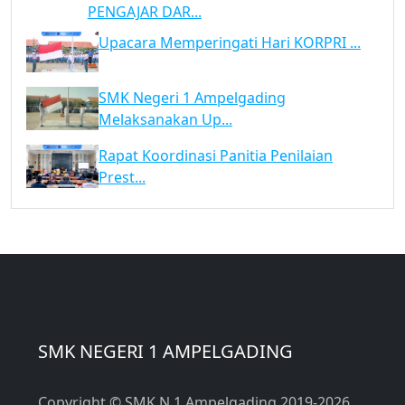
PENGAJAR DAR...
Upacara Memperingati Hari KORPRI ...
SMK Negeri 1 Ampelgading
Melaksanakan Up...
Rapat Koordinasi Panitia Penilaian
Prest...
SMK NEGERI 1 AMPELGADING
Copyright © SMK N 1 Ampelgading 2019-2026