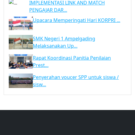
IMPLEMENTASI LINK AND MATCH
PENGAJAR DAR...
Upacara Memperingati Hari KORPRI ...
SMK Negeri 1 Ampelgading
Melaksanakan Up...
Rapat Koordinasi Panitia Penilaian
Prest...
Penyerahan voucer SPP untuk siswa /
sisw...