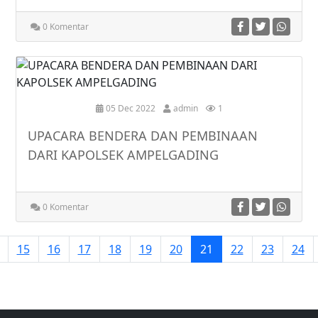
0 Komentar
05 Dec 2022
admin
1
UPACARA BENDERA DAN PEMBINAAN
DARI KAPOLSEK AMPELGADING
0 Komentar
15
16
17
18
19
20
21
22
23
24