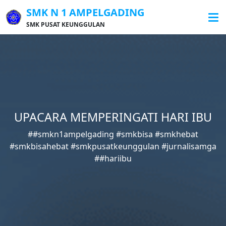
SMK N 1 AMPELGADING
SMK PUSAT KEUNGGULAN
UPACARA MEMPERINGATI HARI IBU
##smkn1ampelgading #smkbisa #smkhebat
#smkbisahebat #smkpusatkeunggulan #jurnalisamga
##hariibu