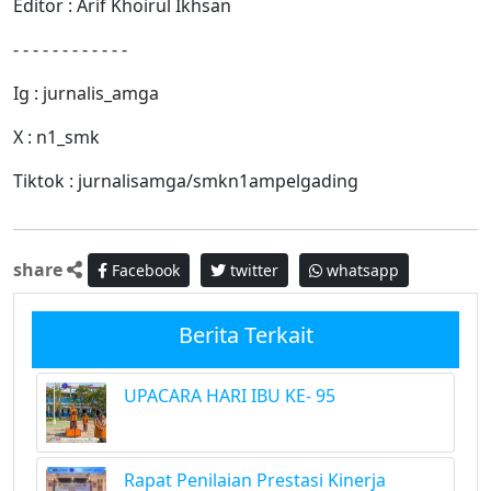
Editor : Arif Khoirul Ikhsan
- - - - - - - - - - - -
Ig : jurnalis_amga
X : n1_smk
Tiktok : jurnalisamga/smkn1ampelgading
share
Facebook
twitter
whatsapp
Berita Terkait
UPACARA HARI IBU KE- 95
Rapat Penilaian Prestasi Kinerja