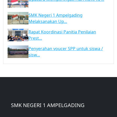
SMK Negeri 1 Ampelgading
Melaksanakan Up...
Rapat Koordinasi Panitia Penilaian
Prest...
Penyerahan voucer SPP untuk siswa /
sisw...
SMK NEGERI 1 AMPELGADING