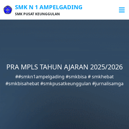
SMK N 1 AMPELGADING
SMK PUSAT KEUNGGULAN
PRA MPLS TAHUN AJARAN 2025/2026
##smkn1ampelgading #smkbisa # smkhebat
#smkbisahebat #smkpusatkeunggulan #jurnalisamga