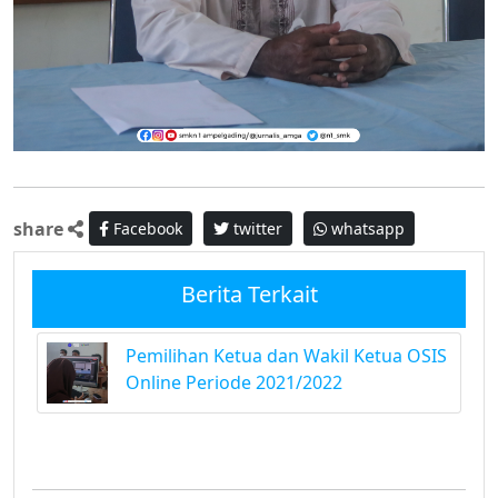
share
Facebook
twitter
whatsapp
Berita Terkait
Pemilihan Ketua dan Wakil Ketua OSIS
Online Periode 2021/2022