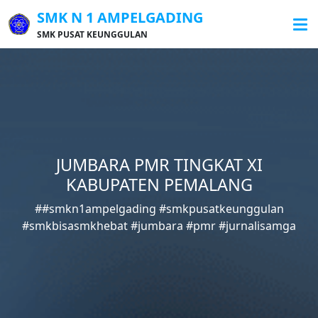
SMK N 1 AMPELGADING
SMK PUSAT KEUNGGULAN
JUMBARA PMR TINGKAT XI
KABUPATEN PEMALANG
##smkn1ampelgading #smkpusatkeunggulan
#smkbisasmkhebat #jumbara #pmr #jurnalisamga