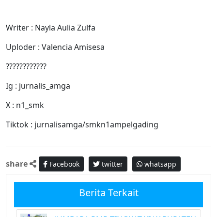
Writer : Nayla Aulia Zulfa
Uploder : Valencia Amisesa
????????????
Ig : jurnalis_amga
X : n1_smk
Tiktok : jurnalisamga/smkn1ampelgading
share
Facebook
twitter
whatsapp
Berita Terkait