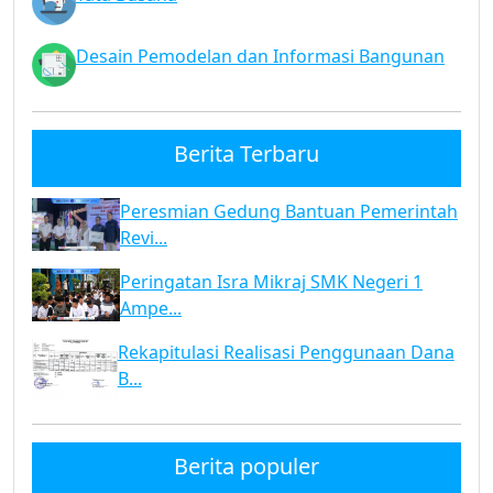
Desain Pemodelan dan Informasi Bangunan
Berita Terbaru
Peresmian Gedung Bantuan Pemerintah
Revi...
Peringatan Isra Mikraj SMK Negeri 1
Ampe...
Rekapitulasi Realisasi Penggunaan Dana
B...
Berita populer