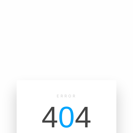
ERROR
4
0
4