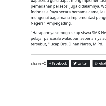
bapak/ibu guru dapat mengimplementasi
pemadanan persepsi juga didalamnya. Wo
Indonesia Raya secara bersama-sama, lal
mengenai bagaimana implementasi penguat
Negeri 1 Ampelgading.
"Harapannya semoga sikap siswa SMK Neg
pelajar pancasila walaupun sebenarnya su
tersebut, " ucap Drs. Dihan Narso, M.Pd.
share
Facebook
twitter
what