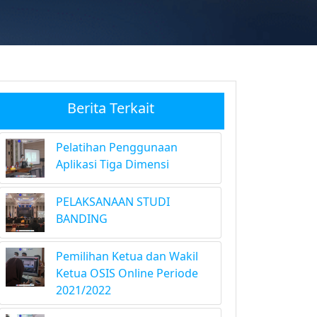
Berita Terkait
Pelatihan Penggunaan
Aplikasi Tiga Dimensi
PELAKSANAAN STUDI
BANDING
Pemilihan Ketua dan Wakil
Ketua OSIS Online Periode
2021/2022